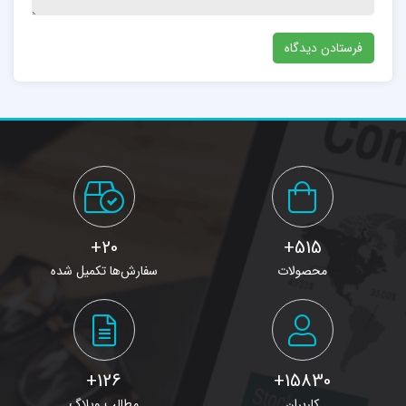
20+
515+
محصولات
سفارش‌ها تکمیل شده
126+
15830+
کاربران
مطالب وبلاگ