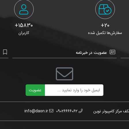
15830+
20+
سفارش‌ها تکمیل شده
کاربران
عضویت در خبرنامه
ن
عضویت
ف مرکز کامپیوتر نوین
09026666062
info@daon.ir