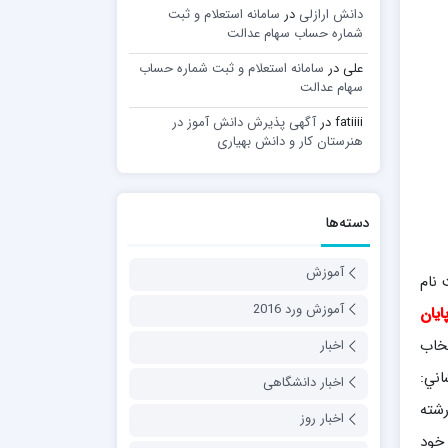
دانش ارازلی
در
سامانه استعلام و ثبت
شماره حساب سهام عدالت
علی
در
سامانه استعلام و ثبت شماره حساب
سهام عدالت
fatiiii
در
آگهی پذیرش دانش آموز در
هنرستان کار و دانش بهیاری
دسته‌ها
آموزش
1 و مي‌رساند كه ثبت نام
آموزش ورد 2016
مورخ 96/03/07 آغاز و در روز شنبه مورخ 96/03/13 پايان
تخاب
اخبار
ني:
اخبار دانشگاهی
رشته
اخبار روز
 خود