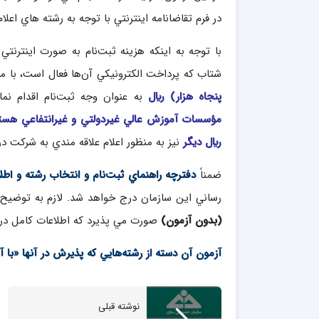
در فرم تقاضانامه اينترنتي با توجه به رشته هاي اعلام
با توجه به اينكه هزينه ثبت‌نام به صورت اينترنتي
شتاب كه پرداخت الكترونيكي آن‌ها فعال است، با مر
پنجاه هزار) ريال
به عنوان وجه ثبت‌نام اقدام نماي
مؤسسات آموزش عالي غيردولتي و غيرانتفاعي هستن
ريال ديگر
نيز به منظور اعلام علاقه مندي به شركت 
ضمناً
دفترچه راهنماي ثبت‌نام و انتخاب رشته و اطل
رساني اين سازمان درج خواهد شد. لازم به توضي
(بدون آزمون)
صورت مي پذيرد كه اطلاعات كامل در
آزمون آن دسته از رشته‌هايي كه پذيرش در آنها «با آزمون» مي‌باشد،
نوشته قبلی