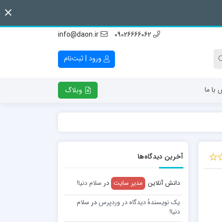
info@daon.ir
09026666062
ورود | ثبت‌نام
 با ما
وبلاگ
آخرین دیدگاه‌ها
دانش آنلاین
مدیر سایت
در
سلام دنیا!
یک نویسندهٔ دیدگاه در وردپرس
در
سلام
دنیا!