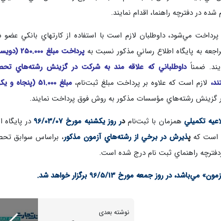
 شده در دفترچه راهنما، اقدام نمايند.
 پرداخت مي‌شود، داوطلبان لازم است با استفاده از كارتهاي بانكي عضو 
اجعه به پايگاه اطلاع رساني مذكور نسبت به
پرداخت مبلغ 0.000
ند. ضمناً
داوطلباني كه علاقه مند به شركت در گزينش رشته‌هاي تحص
د،
لازم است كه علاوه بر پرداخت مبلغ ثبت‌نام،
مبلغ 51.000 (پنجاه و 
در گزينش رشته‌هاي مؤسسات مذكور به روش فوق پرداخت نمايند.
اعيه تكميلي
همزمان با ثبت‌نام
د
ر روز يكشنبه مورخ 96/03/07
در پايگاه ا
ح است كه
پ
ذيرش در برخي از
رشته‌هاي آزمون مذكور
، براساس سوابق تحص
دفترچه راهنماي ثبت نام درج شده است.
 در روز جمعه مورخ 96/5/13 برگزار خواهد شد.
نوشته بعدی