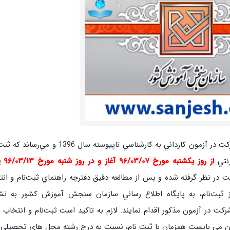
بد ين وسيله به اطلاع كليه متقاضيان ثبت نام و شركت در آزمون كارداني به كارشناسي ناپيوسته سال 396
رنتي
از روز يكشنبه 
لت در نظر گرفته شده و پس از مطالعه دقيق دفترچه راهنماي ثبت‌نام و ان
 ثبت‌نام، به پايگاه اطلاع رساني سازمان سنجش‌ آموزش كشور به نشا
كت در آزمون مذكور اقدام نمايند. لازم به تاكيد است ثبت‌نام و انتخاب 
لبان مي بايست همزمان با ثبت نام، نسبت به درج رشته محل هاي تحصيلي