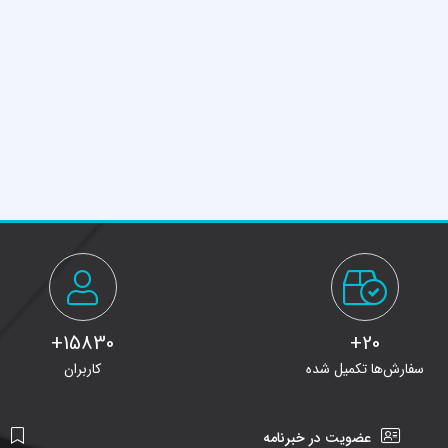
15830+
20+
سفارش‌ها تکمیل شده
کاربران
عضویت در خبرنامه
ن