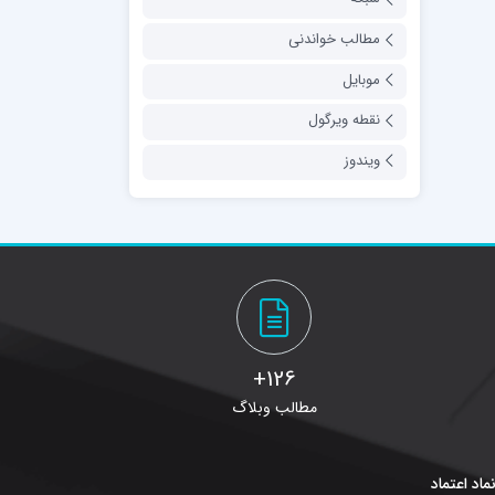
مطالب خواندنی
موبایل
نقطه ویرگول
ویندوز
126+
مطالب وبلاگ
ماد اعتماد