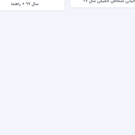
مالیاتی اشخاص حقیقی سال ۹۷
سال 97 + راهنما
باید بدانید