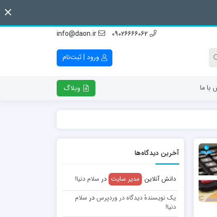
info@daon.ir
09026666062
ورود | ثبت‌نام
 با ما
وبلاگ
آخرین دیدگاه‌ها
دانش آنلاین
مدیر سایت
در
سلام دنیا!
یک نویسندهٔ دیدگاه در وردپرس
در
سلام
دنیا!