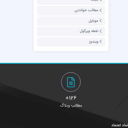
مطالب خواندنی
موبایل
نقطه ویرگول
ویندوز
126+
مطالب وبلاگ
ماد اعتماد