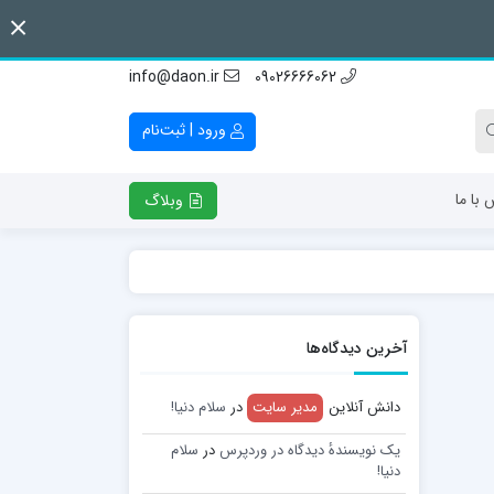
info@daon.ir
09026666062
ورود | ثبت‌نام
 با ما
وبلاگ
آخرین دیدگاه‌ها
دانش آنلاین
مدیر سایت
در
سلام دنیا!
یک نویسندهٔ دیدگاه در وردپرس
در
سلام
دنیا!