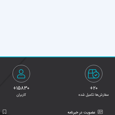
15830+
20+
سفارش‌ها تکمیل شده
کاربران
عضویت در خبرنامه
ن