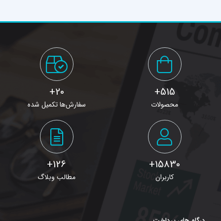
20+
515+
محصولات
سفارش‌ها تکمیل شده
126+
15830+
کاربران
مطالب وبلاگ
درگاه های پرداخت