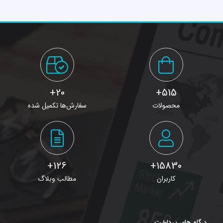
20+
515+
محصولات
سفارش‌ها تکمیل شده
126+
15830+
کاربران
مطالب وبلاگ
درگاه های پرداخت