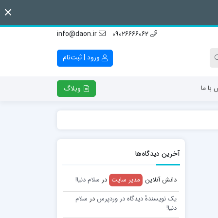
info@daon.ir
09026666062
ورود | ثبت‌نام
 با ما
وبلاگ
آخرین دیدگاه‌ها
دانش آنلاین
مدیر سایت
در
سلام دنیا!
یک نویسندهٔ دیدگاه در وردپرس
در
سلام
دنیا!