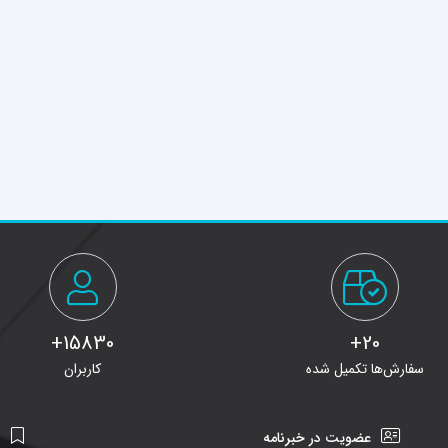
15830+
20+
سفارش‌ها تکمیل شده
کاربران
عضویت در خبرنامه
ن