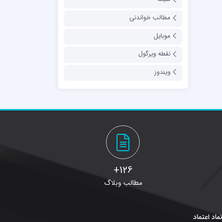
مطالب خواندنی
موبایل
نقطه ویرگول
ویندوز
126+
مطالب وبلاگ
ماد اعتماد