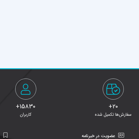
15830+
20+
سفارش‌ها تکمیل شده
کاربران
عضویت در خبرنامه
ن