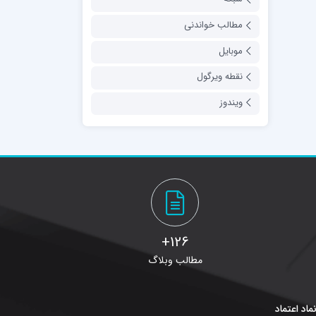
مطالب خواندنی
موبایل
نقطه ویرگول
ویندوز
126+
مطالب وبلاگ
ماد اعتماد