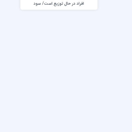
افراد در حال توزیع است/ سود
سهام مشمول مالیات، بیمه و
سایر موارد نیست