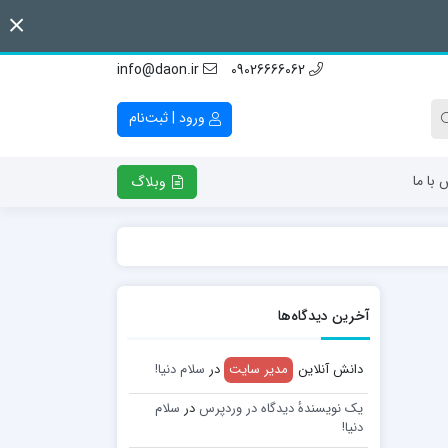
info@daon.ir
09026666062
ورود | ثبت‌نام
 با ما
وبلاگ
آخرین دیدگاه‌ها
دانش آنلاین
مدیر سایت
در
سلام دنیا!
یک نویسندهٔ دیدگاه در وردپرس
در
سلام
دنیا!