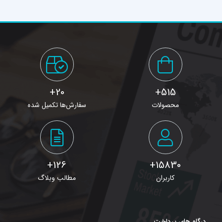
20+
515+
محصولات
سفارش‌ها تکمیل شده
126+
15830+
کاربران
مطالب وبلاگ
درگاه های پرداخت