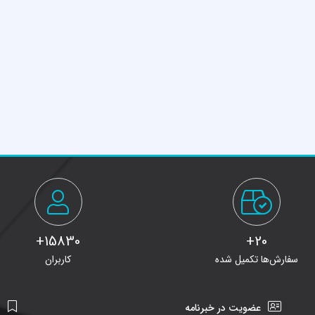
15830+
20+
سفارش‌ها تکمیل شده
کاربران
عضویت در خبرنامه
ن