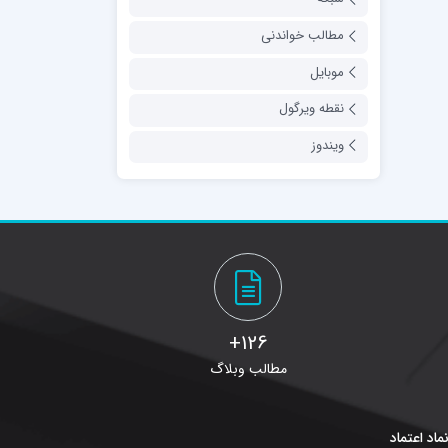
مطالب خواندنی
موبایل
نقطه ویرگول
ویندوز
126+
مطالب وبلاگ
ماد اعتماد