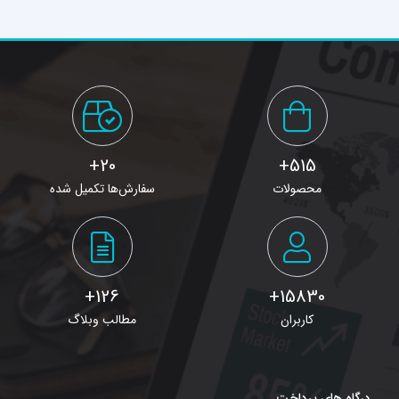
20+
515+
محصولات
سفارش‌ها تکمیل شده
126+
15830+
کاربران
مطالب وبلاگ
درگاه های پرداخت