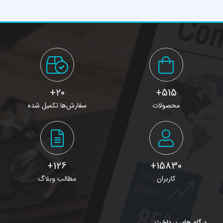
آزمون كارشناسي ارشد
ناپيوسته سال 1396
20+
515+
محصولات
سفارش‌ها تکمیل شده
126+
15830+
کاربران
مطالب وبلاگ
درگاه های پرداخت