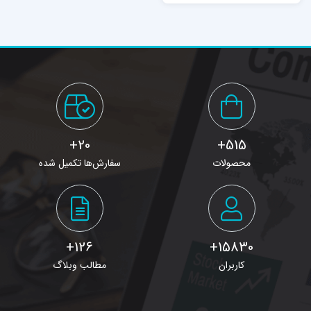
سري دوم در دفترچه
راهنماي انتخاب رشته
آزمون كارشناسي ارشد
ناپيوسته سال 1396
20+
515+
محصولات
سفارش‌ها تکمیل شده
126+
15830+
کاربران
مطالب وبلاگ