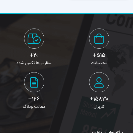
1396 از روز 21
اردیبهشت
20+
515+
محصولات
سفارش‌ها تکمیل شده
126+
15830+
کاربران
مطالب وبلاگ
درگاه های پرداخت