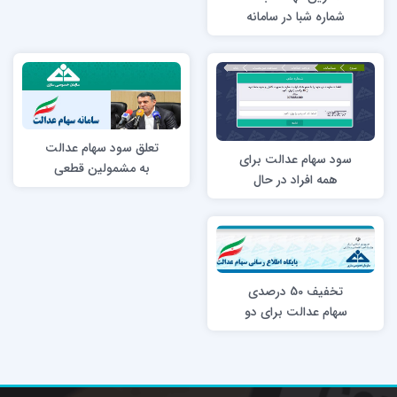
شماره شبا در سامانه
سهام عدالت (پایان
مهرماه)
تعلق سود سهام عدالت
سود سهام عدالت برای
به مشمولین قطعی
همه افراد در حال
است
توزیع است/ سود
سهام مشمول مالیات،
بیمه و سایر موارد
نیست
تخفيف 50 درصدی
سهام عدالت برای دو
دهك اول