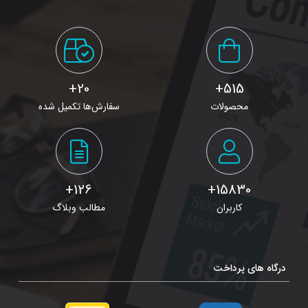
20+
515+
محصولات
سفارش‌ها تکمیل شده
126+
15830+
کاربران
مطالب وبلاگ
درگاه های پرداخت