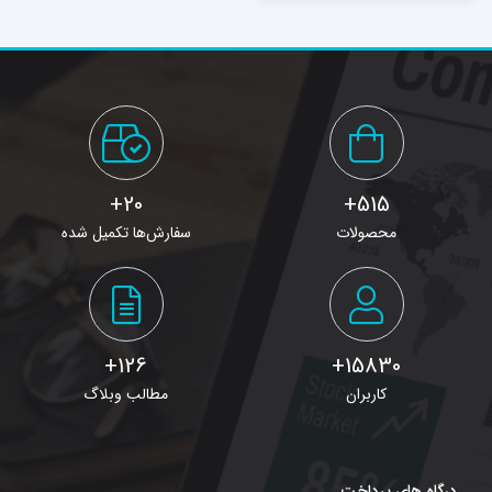
20+
515+
محصولات
سفارش‌ها تکمیل شده
126+
15830+
کاربران
مطالب وبلاگ
درگاه های پرداخت