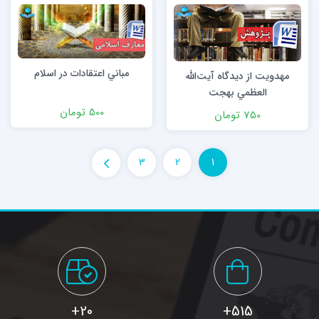
مباني اعتقادات در اسلام
مهدويت از ديدگاه آيت‌الله
‌العظمي بهجت
500 تومان
750 تومان
3
2
1
20+
515+