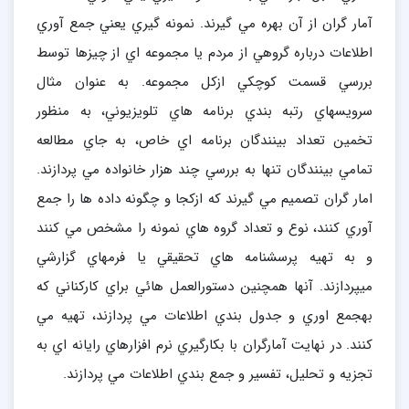
آمار گران از آن بهره مي گيرند. نمونه گيري يعني جمع آوري
اطلاعات درباره گروهي از مردم يا مجموعه اي از چيزها توسط
بررسي قسمت کوچکي ازکل مجموعه. به عنوان مثال
سرويسهاي رتبه بندي برنامه هاي تلويزيوني، به منظور
تخمين تعداد بينندگان برنامه اي خاص، به جاي مطالعه
تمامي بينندگان تنها به بررسي چند هزار خانواده مي پردازند.
امار گران تصميم مي گيرند که ازکجا و چگونه داده ها را جمع
آوري کنند، نوع و تعداد گروه هاي نمونه را مشخص مي کنند
و به تهيه پرسشنامه هاي تحقيقي يا فرمهاي گزارشي
ميپردازند. آنها همچنين دستورالعمل هائي براي کارکناني که
بهجمع اوري و جدول بندي اطلاعات مي پردازند، تهيه مي
کنند. در نهايت آمارگران با بکارگيري نرم افزارهاي رايانه اي به
تجزيه و تحليل، تفسير و جمع بندي اطلاعات مي پردازند.