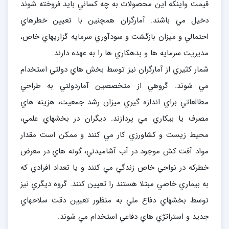
قيمت واينکه اين محصولات به چه کساني بايد فروخته شوند
دخيل مي باشند. آمارگران همچنين با تعيين خطرهاي
احتمالي و ميزان بازگشت و سودآوري سرمايه گزاريهاي خاص،
مديريت سرمايه ها و بدهکاري ها را به عهده دارند.
شمار کثيري از آمارگران نيز توسط بخش هاي دولتي استخدام
مي شوند. گروهي از متخصصين آماردولتي به طراحي
مطالعاتي براي اندازه گيري ميزان رشد جمعيت، هزينه هاي
مصرف يا بيکاري مي پردازند. ديگران در بخشهاي علمي،
محيط زيست و کشاورزي کار مي کنند و ممکن است مقدار
مواد آفت کش موجود در آب آشاميدني، گونه هاي در معرض
خطرکه در نواحي خاص زندگي مي کنند و يا تعداد افرادي که
به بيماري خاصي مبتلا هستند را تعيين کنند. گروه ديگري نيز
توسط بخشهاي دفاع ملي به منظور تعيين دقت سلاحهاي
جديد و استراتژي هاي دفاعي استخدام مي شوند.