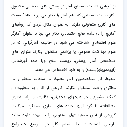
از أنجايي که متخصصان آمار در بخش هاي مختلفي مشغول
بکارند، متخصصاني که علم آمار را بکار مي برند غالبا” سمت
هاي کاري متفاوتي دارند. به عنوان مثال فردي که روشهاي
آماري را در داده هاي اقتصادي بکار مي برد با عنوان آمارگر
علوم اقتصادي شناخته مي شود در حاليکه آمارگراني که در
علوم بهداشت عمومي يا پزشکي مشغول بکارند عنوان هاي
متخصص آمار زيستي، زيست سنج ويا همه گيرشناس
(اپيدميولوژيست) را به خود اختصاص مي دهند.
محيط کار متخصصين آمار معمولا در ساعات منظم و در
دفاتري راحت مشغول بکارند. گروهي از آنان به منظوردادن
کمک مشورتي در طرحهاي تحقيقي، نظارت و راه اندازي
مطالعات، يا گرد آوري داده هاي آماري مسافرت ميکنند.
گروهي از آنان مسئوليتهاي متنوعي را بر عهده دارند مانند
طراحي آزمايشات يا انجام کار در موضع درجوامع