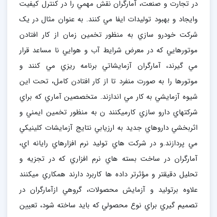
در تجارت و صنعت، آمارگران نقش مهمي را در کنترل کيفيت
وايجاد و بهبود توليدات ايفا مي کنند. به عنوان مثال در يک
شرکت خودرو سازي به منظور تخمين زمان از کار افتادن
موتورهايي که در معرض شرايط آب و هوايي نا مساعد قرار
مي گيرند، آمارگران آزمايشاتي برنامه ريزي مي کنند و
موتورها را به صورت منفرد تا از کار افتادن کامل، تحت اين
شيوه آزمايشي به کار مي اندازند. متخصصين آماري که براي
شرکتهاي دارو سازي کارميکنند ن به منظور تخمين ايمني و
اثربخشي داروهاي جديد به ارزيابي نتايج آزمايشات کلينيکي
مي پردازند.و در شرکت هاي توليد نرم افزارهاي رايانه اي،
آمارگران در ساخت بسته هاي نرم افزاري که در تجزيه و
تحليل دقيقتر و مؤثرتر داده ها کاربرد دارند همکاري ميکنند
علاوه برتوليد و آزمايش محصولات، گروهي ازآمارگران در
تصميم گيري براي نوع محصولي که بايد ساخته شود، تعيين