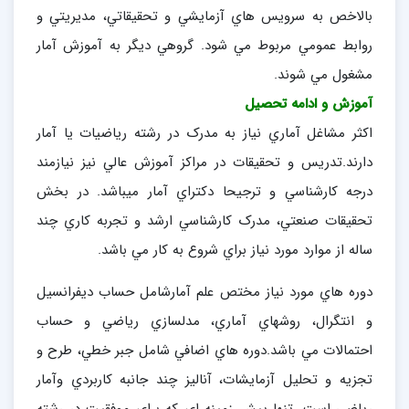
بالاخص به سرويس هاي آزمايشي و تحقيقاتي، مديريتي و
روابط عمومي مربوط مي شود. گروهي ديگر به آموزش آمار
مشغول مي شوند.
آموزش و ادامه تحصيل
اکثر مشاغل آماري نياز به مدرک در رشته رياضيات يا آمار
دارند.تدريس و تحقيقات در مراکز آموزش عالي نيز نيازمند
درجه کارشناسي و ترجيحا دکتراي آمار ميباشد. در بخش
تحقيقات صنعتي، مدرک کارشناسي ارشد و تجربه کاري چند
ساله از موارد مورد نياز براي شروع به کار مي باشد.
دوره هاي مورد نياز مختص علم آمارشامل حساب ديفرانسيل
و انتگرال، روشهاي آماري، مدلسازي رياضي و حساب
احتمالات مي باشد.دوره هاي اضافي شامل جبر خطي، طرح و
تجزيه و تحليل آزمايشات، آناليز چند جانبه کاربردي وآمار