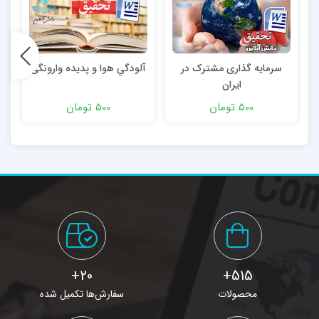
سرمایه گذاری مشترک در
آلودگي هوا و پديده وارونگی
ایران
500 تومان
500 تومان
20+
515+
محصولات
سفارش‌ها تکمیل شده