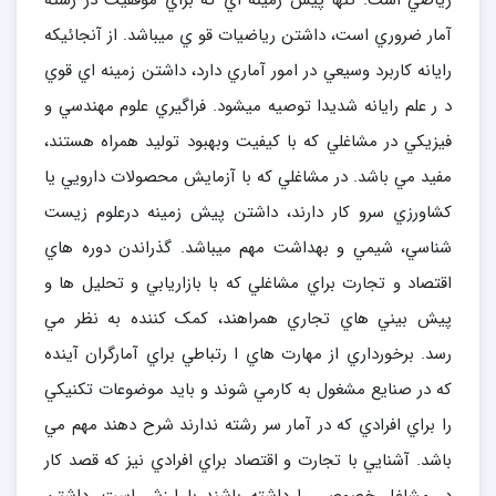
رياضي است. تنها پيش زمينه اي که براي موفقيت در رشته
آمار ضروري است، داشتن رياضيات قو ي ميباشد. از آنجائيکه
رايانه کاربرد وسيعي در امور آماري دارد، داشتن زمينه اي قوي
د ر علم رايانه شديدا توصيه ميشود. فراگيري علوم مهندسي و
فيزيکي در مشاغلي که با کيفيت وبهبود توليد همراه هستند،
مفيد مي باشد. در مشاغلي که با آزمايش محصولات دارويي يا
کشاورزي سرو کار دارند، داشتن پيش زمينه درعلوم زيست
شناسي، شيمي و بهداشت مهم ميباشد. گذراندن دوره هاي
اقتصاد و تجارت براي مشاغلي که با بازاريابي و تحليل ها و
پيش بيني هاي تجاري همراهند، کمک کننده به نظر مي
رسد. برخورداري از مهارت هاي ا رتباطي براي آمارگران آينده
که در صنايع مشغول به کارمي شوند و بايد موضوعات تکنيکي
را براي افرادي که در آمار سر رشته ندارند شرح دهند مهم مي
باشد. آشنايي با تجارت و اقتصاد براي افرادي نيز که قصد کار