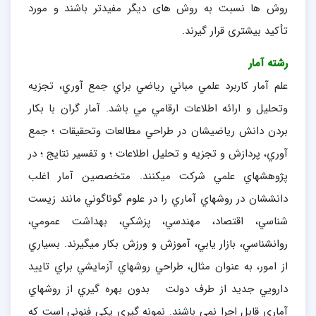
روش ها نسبت به روش های دیگر مفیدتر باشند و مورد
تأکید بیشتری قرار گیرند.
رشته آمار
علم آمار کاربرد علمي مباني رياضي براي جمع آوري، تجزيه
وتحليل و ارائه اطلاعات ارقامي مي باشد. آمار گران با بکار
بردن دانش رياضيشان در طراحي مطالعات وتحقيقات ؛ جمع
آوري، پردازش و تجزيه و تحليل اطلاعات ؛ و تفسير نتايج ؛ در
پژوهشهاي علمي شرکت ميکنند. متخصصين آمار اغلب
دانششان در روشهاي آماري را در علوم گوناگوني مانند زيست
شناسي، اقتصاد، مهندسي، پزشکي، بهداشت عمومي،
روانشناسي، بازار يابي، آموزش و ورزش بکار ميگيرند. بسياري
از امور، به عنوان مثال، طراحي روشهاي آزمايشي براي تاييد
دارويي جديد از طرف دولت بدون بهره گيري از روشهاي
آماري قابل اجرا نمي باشند. نمونه گيري يکي فنوني است که