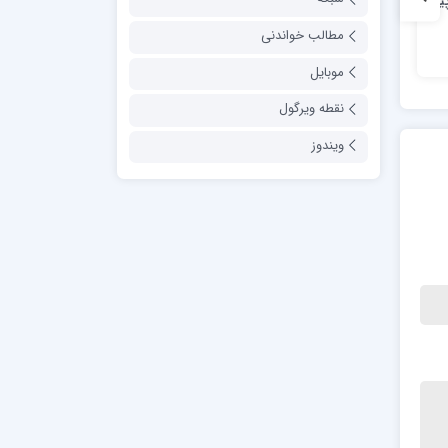
پاورپوینت درس 4 پیام
پاورپوینت درس 17 مطالعات
اجتماعی پایه هشتم
رایگان
مطالب خواندنی
رایگان
موبایل
نقطه ویرگول
ویندوز