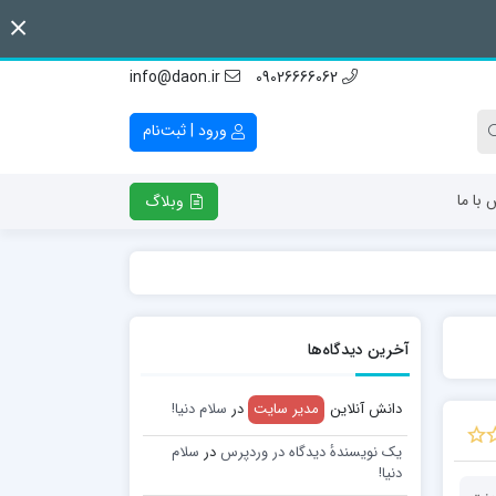
info@daon.ir
09026666062
ورود | ثبت‌نام
 با ما
وبلاگ
آخرین دیدگاه‌ها
دانش آنلاین
مدیر سایت
در
سلام دنیا!
یک نویسندهٔ دیدگاه در وردپرس
در
سلام
دنیا!