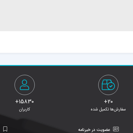
15830+
20+
سفارش‌ها تکمیل شده
کاربران
عضویت در خبرنامه
ن