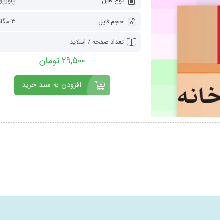
نوع فایل
پاورپو
حجم فایل
3 مگابایت
تعداد صفحه / اسلاید
29,500 تومان
افزودن به سبد خرید