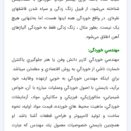
شناخته می‌شود، از قبیل زنگ زدگی و سیاه شدن قاشقهای
نقره‌ای. در واقع خوردگی همه اینها هست، اما به‌تنهایی هیچ
یک نیست. بطور مثال ، زنگ زدگی فقط به خوردگی آلیاژهای
آهن اطلاق می‌شود.
مهندسي خوردگی:
مهندسي خوردگي كاربر دانش وفن يا هنر جلوگيري ياكنترل
خسارت ناشي از خوردگي به روش اقتصادي و مطمئن ميباشد.
براي اينكه مهندس خوردگي به خوبي ازعهده وظايف خود
برآيد، بايستي با اصول خوردگي وعمليات مبارزه با آن، خواص
شيميايي، متالورژيكي، فيزيكي و مكانيكي مواد، آزمايشات
خوردگي، ماهيت محيط هاي خورنده، قيمت مواد اوليه، نحوه
ساخت و توليد كامپيوتر و طراحي قطعات آشنا باشد. او
همچنين بايستي خصوصيات معمول يك مهندس كه عبارت