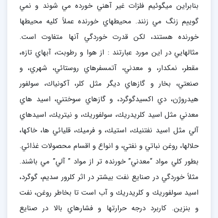
بنابراين ميگوئيم فلزات غير آهني خورده مي شوند و نمي
گوييم زنگ مي زنند. محيطهاي خورنده عملاً كليه محيطها
خورنده هستند، لكن قدرت خوردگي آنها متفاوت است.
مثالهايي در اين مورد عبارتند : از هوا و رطوبت، آبهاي تازه،
مقطر، نمكدار، و معدني، آتمسفرهاي روستائي، شهري، و
صنعتي، بخار و گازهاي ديگر مثل كلر، آكونياك، سولفور
هيدروژن، دي اكسيدگوگرد، و گازهاي سوختني، اسيد هاي
معدني مثل اسيد كلريدريك، سولفوريك، و نيتريك، اسيدهاي
آلي مثل اسيد نفتنيك، استيك، و فرميك، قليائي ها، خاكها،
حلالها، روغن نباتي و نفتي، و انواع و اقسام محصولات غذائي.
بطور كلي مواد “معدني” خورنده تر از مواد ” آلي” مي باشند.
مثلاً خوردگي در صنايع نفت بيشتر در اثر كلرور سديم، گوگرد،
اسيد سولفوريك و كلريدريك و آب است تا بخاطر روغن، نفت
و بنزين. كاربرد درجه حرارتها و فشارهاي بالا در صنايع