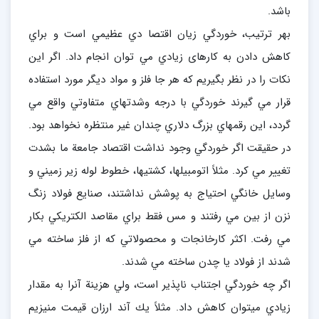
باشد.
بهر ترتيب، خوردگي زيان اقتصا دي عظيمي است و براي
كاهش دادن به كارهای زيادي مي توان انجام داد. اگر اين
نكات را در نظر بگيريم كه هر جا فلز و مواد ديگر مورد استفاده
قرار مي گيرند خوردگي با درجه وشدتهاي متفاوتي واقع مي
گردد، اين رقمهاي بزرگ دلاري چندان غير منتظره نخواهد بود.
در حقيقت اگر خوردگي وجود نداشت اقتصاد جامعة ما بشدت
تغيير مي كرد. مثلاً اتومبيلها، كشتيها، خطوط لوله زير زميني و
وسايل خانگي احتياج به پوشش نداشتند، صنايع فولاد زنگ
نزن از بين مي رفتند و مس فقط براي مقاصد الكتريكي بكار
مي رفت. اكثر كارخانجات و محصولاتي كه از فلز ساخته مي
شدند از فولاد يا چدن ساخته مي شدند.
اگر چه خوردگي اجتناب ناپذير است، ولي هزينة آنرا به مقدار
زيادي ميتوان كاهش داد. مثلاً يك آند ارزان قيمت منيزيم