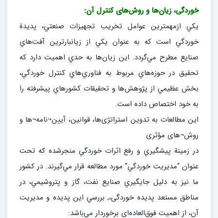
خوردگی، زيان‌ها و روش‌های كنترل آن:
يكي ازمهمترين عوامل تخريب تجهيزات صنعتي، پديدة
خوردگي است كه به عنوان يكي از زيانبارترين آفت‌هاي
صنايع مطرح مي‌گردد. اين زيان‌ها به حدي اهميت دارد كه
تحقيق در حوزه‌هاي مربوط به فناوري‌هاي كنترل خوردگي،
بخش عظيمي از پژوهش‌ها و تحقيقات كشورهاي پيشرفته را
به خود اختصاص داده است.
اين مطالعات به تدوين استراتژی‌ها، قوانين، آيين¬نامه¬ها و
روش¬های مؤثری
در زمينة پيشگيري و رفع اثرات خوردگي منجرشده كه تحت
عنوان “مديريت خوردگي” مورد مطالعه قرار مي‌گيرند. در كشور
ما نيز به دليل جايگيري صنايع نفت، گاز و پتروشيمي، در
مناطق مستعد پديده خوردگی،, بررسي اين پديده و مديريت
آن، از اهميت فوق‌العاده‌ای برخوردار مي‌باشد: