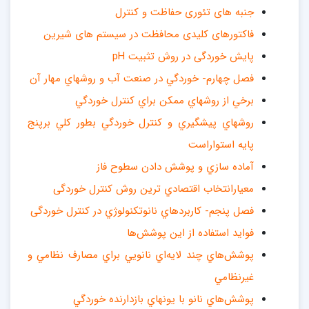
جنبه های تئوری حفاظت و کنترل
فاکتورهای کلیدی محافظت در سیستم های شیرین
پایش خوردگی در روش تثبیت pH
فصل چهارم- خوردگي در صنعت آب و روشهاي مهار آن
برخي از روشهاي ممكن براي كنترل خوردگي
روشهاي پيشگيري و كنترل خوردگي بطور كلي برپنج
پايه استواراست
آماده سازي و پوشش دادن سطوح فاز
معيارانتخاب اقتصادي ترين روش كنترل خوردگی
فصل پنجم- کاربردهاي نانوتکنولوژي در کنترل خوردگی
فوايد استفاده از اين پوشش‌ها
پوشش‌هاي چند لايه‌اي نانويي براي مصارف نظامي و
غيرنظامي
پوشش‌هاي نانو با يونهاي بازدارنده خوردگي