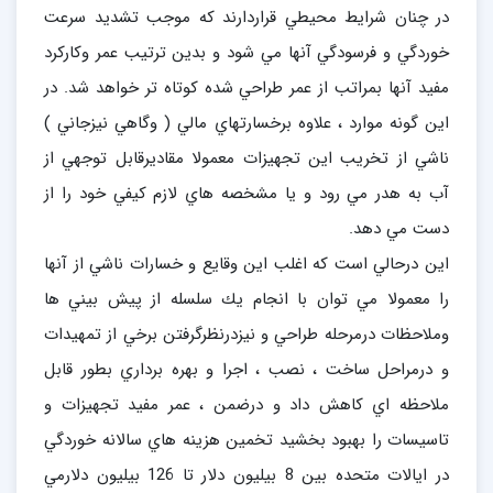
در چنان شرايط محيطي قراردارند كه موجب تشديد سرعت
خوردگي و فرسودگي آنها مي شود و بدين ترتيب عمر وكاركرد
مفيد آنها بمراتب از عمر طراحي شده كوتاه تر خواهد شد. در
اين گونه موارد ، علاوه برخسارتهاي مالي ( وگاهي نيزجاني )
ناشي از تخريب اين تجهيزات معمولا مقاديرقابل توجهي از
آب به هدر مي رود و يا مشخصه هاي لازم كيفي خود را از
دست مي دهد.
اين درحالي است كه اغلب اين وقايع و خسارات ناشي از آنها
را معمولا مي توان با انجام يك سلسله از پيش بيني ها
وملاحظات درمرحله طراحي و نيزدرنظرگرفتن برخي از تمهيدات
و درمراحل ساخت ، نصب ، اجرا و بهره برداري بطور قابل
ملاحظه اي كاهش داد و درضمن ، عمر مفيد تجهيزات و
تاسيسات را بهبود بخشيد تخمين هزينه هاي سالانه خوردگي
در ايالات متحده بين 8 بيليون دلار تا 126 بيليون دلارمي