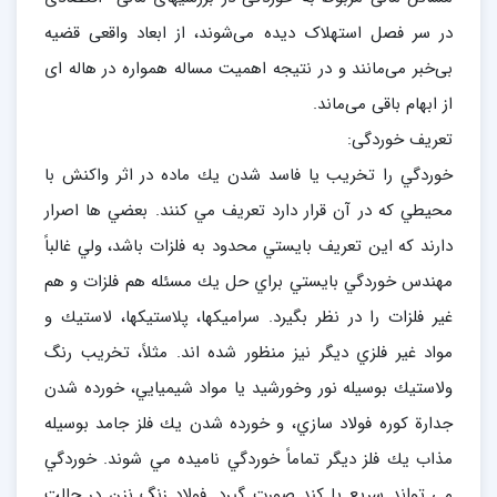
در سر فصل استهلاک دیده می‌شوند، از ابعاد واقعی قضیه
بی‌خبر می‌مانند و در نتیجه اهمیت مساله همواره در هاله ای
از ابهام باقی می‌ماند.
تعريف خوردگی:
خوردگي را تخريب يا فاسد شدن يك ماده در اثر واكنش با
محيطي كه در آن قرار دارد تعريف مي كنند. بعضي ها اصرار
دارند كه اين تعريف بايستي محدود به فلزات باشد، ولي غالباً
مهندس خوردگي بايستي براي حل يك مسئله هم فلزات و هم
غير فلزات را در نظر بگيرد. سراميكها، پلاستيكها، لاستيك و
مواد غير فلزي ديگر نيز منظور شده اند. مثلاً، تخريب رنگ
ولاستيك بوسيله نور وخورشيد يا مواد شيميايي، خورده شدن
جدارة كوره فولاد سازي، و خورده شدن يك فلز جامد بوسيله
مذاب يك فلز ديگر تماماً خوردگي ناميده مي شوند. خوردگي
مي تواند سريع يا كند صورت گيرد. فولاد زنگ نزن در حالت