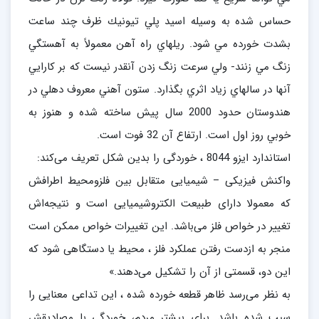
حساس شده به وسيله اسيد پلي تيونيك ظرف چند ساعت
بشدت خورده مي شود. ريلهاي راه آهن معمولاً به آهستگي
زنگ مي زنند- ولي سرعت زنگ زدن آنقدر نيست كه بر كارايي
آنها در سالهاي زياد اثري بگذارد. ستون آهني معروف دهلي در
هندوستان حدود 2000 سال پيش ساخته شده و هنوز به
خوبي روز اول است. ارتفاع آن 32 فوت است.
استاندارد ایزو 8044 ، خوردگی را بدین شکل تعریف می‌کند:
واکنش فیزیکی – شیمیایی متقابل بین فلزومحیط اطرافش
که معمولا دارای طبیعت الکتروشیمیایی است و نتیجه‌اش
تغییر در خواص فلز می‌باشد. این تغییرات خواص ممکن است
منجر به ازدست رفتن عملکرد فلز ، محیط یا دستگاهی شود که
این دو، قسمتی از آن را تشکیل می‌دهند.»
به نظر می‌رسد ظاهر قطعه خورده شده ، این تداعی معنایی را
سبب شده باشد. برای بیشتر مردم، خوردگی با مصادیقش