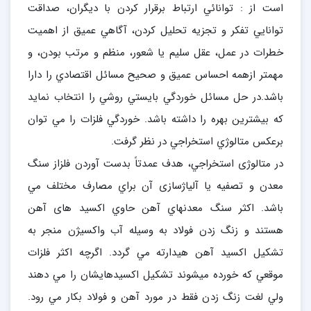
است از : توانائي ارتباط برقرار كردن با ديگران، صداقت
توانايي تفكر و تجزيه تحليل كردن، آگاهي عميق از اهميت
خطرات در عمل، عقل سليم يا شعور، منظم و مرتب بودن، و
مهمتر ازهمه احساس عميق و صحيح مسائل اقتصادي را دارا
باشد.در حل مسائل خوردگي بايستي روشي را انتخاب نمايد
كه بيشترين بهره را داشته باشد. خوردگي فلزات را مي توان
برعكس متالوژي استخراجي در نظر گرفت.
در متالوژی استخراجي، هدف عمدتاً بدست آوردن فلزاز سنگ
معدن و تصفيه يا آلياژسازی آن براي مصارف مختلف مي
باشد. اكثر سنگ معدنهاي آهن حاوي اكسيد های آهن
هستند و زنگ زدن فولاد به وسيله آب واكسيژن منجر به
تشكيل اكسيد آهن هيدارته مي گردد. اگرچه اكثر فلزات
موقعي كه خورده ميشوند تشكيل اكسيدهايشان را مي دهند
ولي لغت زنگ زدن فقط در مورد آهن و فولاد بكار مي رود.