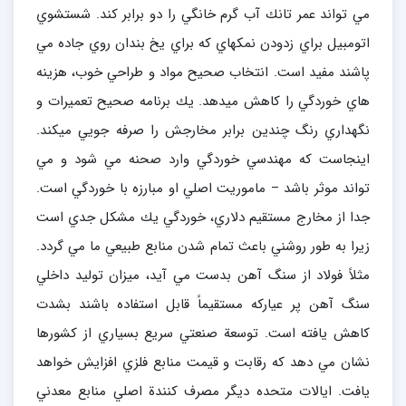
مي تواند عمر تانك آب گرم خانگي را دو برابر كند. شستشوي
اتومبيل براي زدودن نمكهاي كه براي يخ بندان روي جاده مي
پاشند مفيد است. انتخاب صحيح مواد و طراحي خوب، هزينه
هاي خوردگي را كاهش ميدهد. يك برنامه صحيح تعميرات و
نگهداري رنگ چندين برابر مخارجش را صرفه جويي ميكند.
اينجاست كه مهندسي خوردگي وارد صحنه مي شود و مي
تواند موثر باشد – ماموريت اصلي او مبارزه با خوردگي است.
جدا از مخارج مستقيم دلاري، خوردگي يك مشكل جدي است
زيرا به طور روشني باعث تمام شدن منابع طبيعي ما مي گردد.
مثلاً فولاد از سنگ آهن بدست مي آيد، ميزان توليد داخلي
سنگ آهن پر عياركه مستقيماً قابل استفاده باشند بشدت
كاهش يافته است. توسعة صنعتي سريع بسياري از كشورها
نشان مي دهد كه رقابت و قيمت منابع فلزي افزايش خواهد
يافت. ايالات متحده ديگر مصرف كنندة اصلي منابع معدني