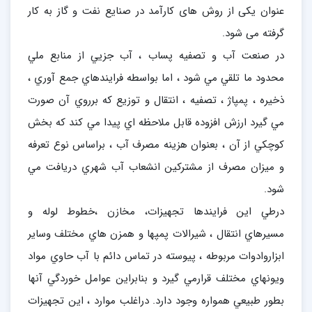
عنوان یکی از روش های کارآمد در صنایع نفت و گاز به کار
گرفته می شود.
در صنعت آب و تصفيه پساب ، آب جزيي از منابع ملي
محدود ما تلقي مي شود ، اما بواسطه فرايندهاي جمع آوري ،
ذخيره ، پمپاژ ، تصفيه ، انتقال و توزيع كه برروي آن صورت
مي گيرد ارزش افزوده قابل ملاحظه اي پيدا مي كند كه بخش
كوچكي از آن ، بعنوان هزينه مصرف آب ، براساس نوع تعرفه
و ميزان مصرف از مشتركين انشعاب آب شهري دريافت مي
شود.
درطي اين فرايندها تجهيزات، مخازن ،خطوط لوله و
مسيرهاي انتقال ، شيرالات پمپها و همزن هاي مختلف وساير
ابزاروادوات مربوطه ، پيوسته در تماس دائم با آب حاوي مواد
ويونهاي مختلف قرارمي گيرد و بنابراين عوامل خوردگي آنها
بطور طبيعي همواره وجود دارد. دراغلب موارد ، اين تجهيزات