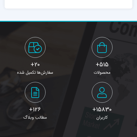
20+
515+
محصولات
سفارش‌ها تکمیل شده
126+
15830+
کاربران
مطالب وبلاگ