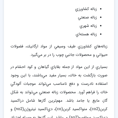
زباله كشاورزي
زباله صنعتي
زباله شهري
زباله هسته‌اي
زباله‌هاي كشاورزي طيف وسيعي از مواد ارگانيك، فضولات
حيواني و محصولات جانبي چوب را در بر مي‌گيرد.
بسياري از اين مواد از جمله بقاياي گياهان و كود احشام در
صورت بازگشت به خاك، بسيار مفيد مي‌باشند، با اين وجود
استفاده نادرست و دفع نامناسب مي‌تواند موجبات آلودگي
خاك را فراهم آورد. محصولات زباله صنعتي مي‌تواند به شكل
گاز، مايع يا جامد باشد. مهم‌ترين گازها شامل دراكسيد
كربن(co2)، منواكسيد كربن(co)، دي‌اكسيد نيتروژن(no2) و
دي‌اكسيد سولفورو(so2) مي‌باشد. اين گازها به وسيله احتراق