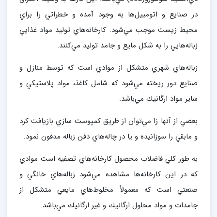
در صنايع و اتومبيل‌ها به وجود آمده و خطراتي را براي
محيط زيست موجب مي‌شود. كارخانه‌هاي توليد مواد غذايي
زباله‌هايي را به شكل مايع و جامد توليد مي‌كنند.
زباله‌هاي شهري متشكل از موادي است كه توسط منازل و
صنايع دور ريخته مي‌شود كه شامل كاغذ، مواد پلاستيكي و
ساير مواد ارگانيك مي‌باشد.
بعضي از آنها زا مي‌توان از طريق كمپوست‌ سازي بازيافت كرد
و مابقي را سوزانيده و يا در چاله‌هاي دفن زباله مدفون نمود.
به طور كلي فاضلاب محصول كارخانه‌هاي تصفيه است موادي
كه در اين كارخانه‌ها مشاهده مي‌شود زباله‌هاي خانگي و
صنعتي است كه معمولأ مخلوط‌هاي مايعي متشكل از
جامدات و مواد محلول ارگانيك و غير ارگانيك مي‌باشد.