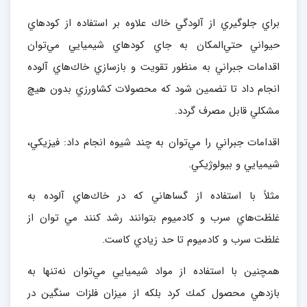
براي جلوگيري از آلودگي خاك علاوه بر استفاده از كودهاي
حيواني حتي‌المكان به جاي كودهاي شيميايي مي‌توان
اقدامات جبراني به منظور تقويت و بازسازي خاك‌هاي آلوده
انجام داد تا تضمين شود كه محصولات كشاورزي بدون هيچ
مشكلي قابل مصرف گردد.
اقدامات جبراني را مي‌توان به چند شيوه انجام داد: فيزيكي،
شيميايي و بيولوژيكي.
مثلاً با استفاده از گساهاني كه در خاك‌هاي آلوده به
غلظت‌هاي سرب و كادميوم بتوانند رشد كنند مي توان از
غلظت سرب و كادميوم تا حد زيادي كاست.
همچنين با استفاده از مواد شيميايي مي‌توان نه‌تنها به
بازدهي محصول كمك كرد بلكه از ميزان فلزات سنگين در