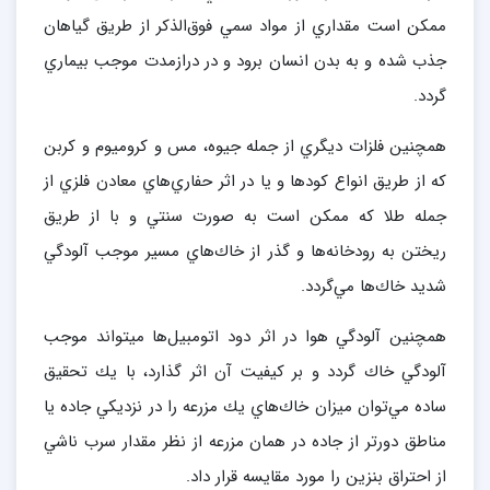
ممكن است مقداري از مواد سمي فوق‌الذكر از طريق گياهان
جذب شده و به بدن انسان برود و در درازمدت موجب بيماري
گردد.
همچنين فلزات ديگري از جمله جيوه، مس و كروميوم و كربن
كه از طريق انواع كودها و يا در اثر حفاري‌هاي معادن فلزي از
جمله طلا كه ممكن است به صورت سنتي و با از طريق
ريختن به رودخانه‌ها و گذر از خاك‌هاي مسير موجب آلودگي
شديد خاك‌ها مي‌گردد.
همچنين آلودگي هوا در اثر دود اتومبيل‌ها ميتواند موجب
آلودگي خاك گردد و بر كيفيت آن اثر گذارد، با يك تحقيق
ساده مي‌توان ميزان خاك‌هاي يك مزرعه را در نزديكي جاده يا
مناطق دورتر از جاده در همان مزرعه از نظر مقدار سرب ناشي
از احتراق بنزين را مورد مقايسه قرار داد.