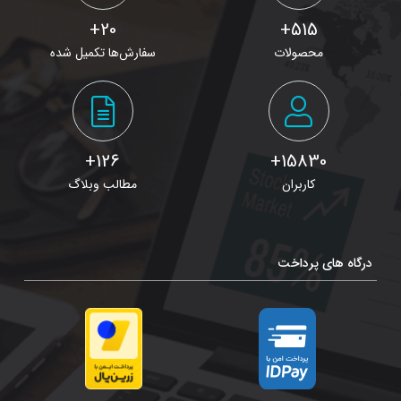
20+
515+
محصولات
سفارش‌ها تکمیل شده
126+
15830+
کاربران
مطالب وبلاگ
درگاه های پرداخت