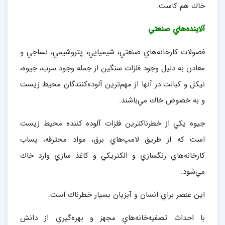
خاك هم كاست.
آلاينده‌هاي صنعتي
فضولات كارخانه‌هاي صنعتي، شيميايي، پتروشيمي، نساجي و
معادن به دليل وجود فلزات سنگين از جمله وجود سرب، جيوه،
نيكل و كبالت در آنها از مهم‌ترين آلوده‌كنندگان محيط زيست
و به خصوص خاك مي‌باشند.
جيوه يكي از خطرناكترين فلزات آلوده كننده محيط زيست
است كه از طريق لامپ‌هاي برق، مواد محترقه، پساب
كارخانه‌هاي رنگسازي و الكتريكي و كاغذ سازي وارد خاك
مي‌شود.
اين عنصر براي انسان و آبزيان بسيار خطرناك است.
با احداث تصفيه‌خانه‌هاي مجهز و بهره‌گيري از دانش