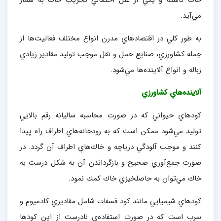
خاك كاسته و يكي از علل احتمالي تخريب خاك به شمار
مي‌آيد.
به طور كلي در اقتصادهاي مدرن انواع مختلف فعاليت‌ها از
جمله كشاورزي، صنايع حمل و نقل موجب توليد مقادير زيادي
زباله و انواع آلاينده‌ها مي‌شود.
آلاينده‌هاي كشاورزي
كودهاي حيواني كه در صورت محاسبه ساليانه رقم بالايي
توليد مي‌شود ممكن است كه به رودخانه‌هاي اطراف راه پيدا
كنند و موجب آلودگي درياچه و خاك‌هاي اطراف آن گردد. در
صورت جمع‌آوري صحيح و بازگرداندن آن به شكل درست به
خاك مي‌توان به حاصلخيزي خاك كمك نمود.
كودهاي شيميايي مانند كود فسفات شامل مقاديري كادميوم و
سرب است كه در صورت استفاده‌ي نادرست از اين كودها