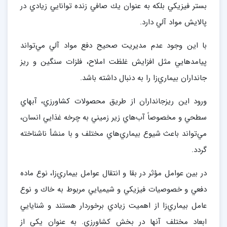
بستر فيزيكي بلكه به عنوان يك صافي زنده توانايي زيادي در
پالايش مواد آلي دارد.
با اين وجود عدم مديريت صحيح دفع مواد آلي مي‌تواند
پيامدهايي مثل افزايش غلظت املاح، فلزات سنگين و ريز
جانداران بيماري‌زا را به دنبال داشته باشد.
ورود اين ريزجانداران از طريق محصولات كشاورزي، آبهاي
سطحي و مخصوصاً آب‌هاي زير زميني به چرخه غذايي انسان،
مي‌تواند باعث شيوع بيماري‌هاي مختلف و با منشأ ناشناخته
گردد.
در بين عوامل مؤثر در بقا و انتقال عوامل بيماري‌زا، نوع ماده
دفعي و خصوصيات فيزيكي و شيميايي مربوط به خاك و نوع
عامل بيماري‌زا از اهميت زيادي برخوردار هستند و شنايايي
ابعاد مختلف آنها در بخش كشاورزي. به عنوان يكي از