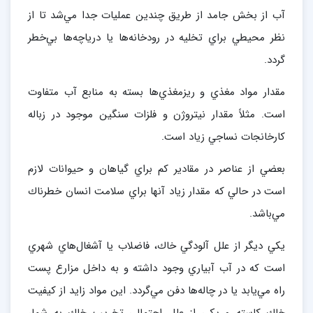
آب از بخش جامد از طريق چندين عمليات جدا مي‌شد تا از
نظر محيطي براي تخليه در رودخانه‌ها يا درياچه‌ها بي‌خطر
گردد.
مقدار مواد مغذي و ريزمغذي‌ها بسته به منابع آب متفاوت
است. مثلاً مقدار نيتروژن و فلزات سنگين موجود در زباله
كارخانجات نساجي زياد است.
بعضي از عناصر در مقادير كم براي گياهان و حيوانات لازم
است در حالي كه مقدار زياد آنها براي سلامت انسان خطرناك
مي‌باشد.
يكي ديگر از علل آلودگي خاك، فاضلاب يا آشغال‌هاي شهري
است كه در آب آبياري وجود داشته و به داخل مزارع پست
راه مي‌يابد يا در چاله‌ها دفن مي‌گردد. اين مواد زايد از كيفيت