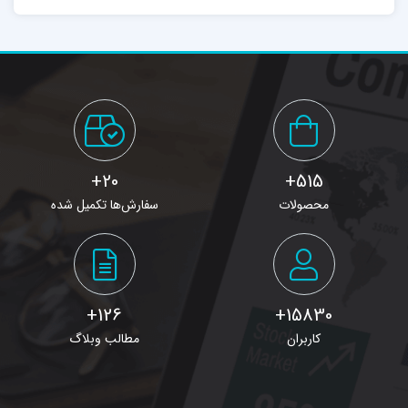
20+
515+
محصولات
سفارش‌ها تکمیل شده
126+
15830+
کاربران
مطالب وبلاگ