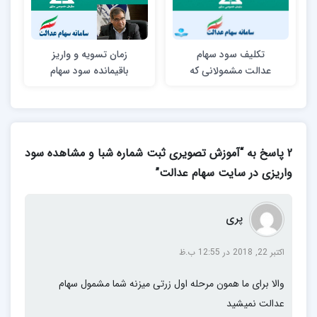
تکلیف سود سهام
زمان تسویه و واریز
عدالت مشمولانی که
باقیمانده سود سهام
پس از ارائه شماره
عدالت
شبا فوت کرده‌اند
چیست؟
2 پاسخ به “آموزش تصویری ثبت شماره شبا و مشاهده سود
واریزی در سایت سهام عدالت”
پری
اکتبر 22, 2018 در 12:55 ب.ظ
والا برای ما همون مرحله اول زرتی میزنه شما مشمول سهام
عدالت نمیشید