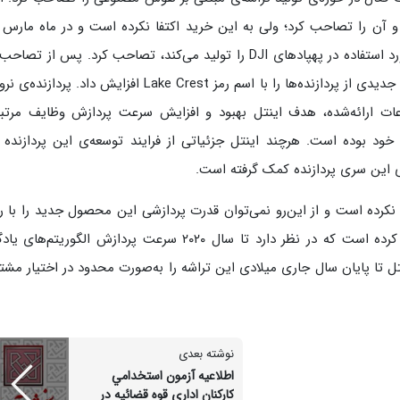
اپ نروانا رفت و آن را تصاحب کرد؛ ولی به این خرید اکتفا نکرده است و در ماه مارس
جاری شرکت Movidius را که تراشه‌های هوشمند مورد استفاده در پهپادهای DJI را تولید می‌کند، تصاحب کرد. پس از
دو شرکت، اینتل تلاش‌های خود برای توسعه‌ی سری جدیدی از پردازنده‌ها را با اسم رمز Lake Crest افزایش داد. پر
عات ارائه‌شده، هدف اینتل بهبود و افزایش سرعت پردازش وظایف مرتبط
د بوده است. هرچند اینتل جزئیاتی از فرایند توسعه‌ی این پردازنده ا
ه‌ی این سری پردازنده کمک گرفته است.
ئه نکرده است و از این‌رو نمی‌توان قدرت پردازشی این محصول جدید را با ر
موجود در بازار مقایسه کرد. البته این شرکت اعلام کرده است که در نظر دارد تا سال ۲۰۲۰ سرعت پردازش الگوری
ر می‌رود اینتل تا پایان سال جاری میلادی این تراشه را به‌صورت محدود در اختیار مش
نوشته بعدی
اطلاعيه آزمون استخدامي
كاركنان اداري قوه قضائيه در