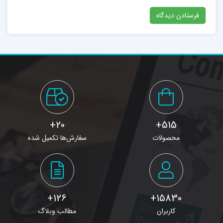
20+
515+
محصولات
سفارش‌ها تکمیل شده
126+
15830+
کاربران
مطالب وبلاگ