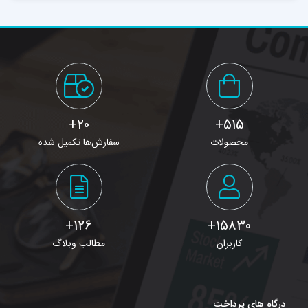
20+
515+
محصولات
سفارش‌ها تکمیل شده
126+
15830+
کاربران
مطالب وبلاگ
درگاه های پرداخت