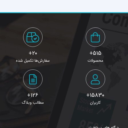
20+
515+
محصولات
سفارش‌ها تکمیل شده
126+
15830+
کاربران
مطالب وبلاگ
درگاه های پرداخت