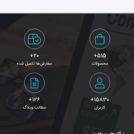
20+
515+
محصولات
سفارش‌ها تکمیل شده
126+
15830+
کاربران
مطالب وبلاگ
درگاه های پرداخت