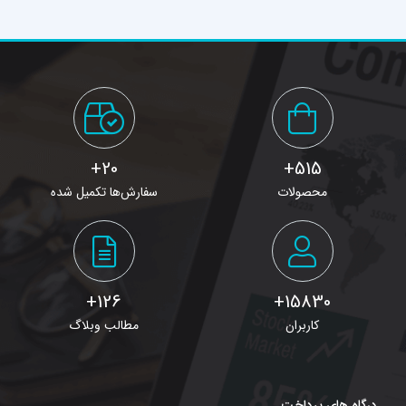
20+
515+
محصولات
سفارش‌ها تکمیل شده
126+
15830+
کاربران
مطالب وبلاگ
درگاه های پرداخت