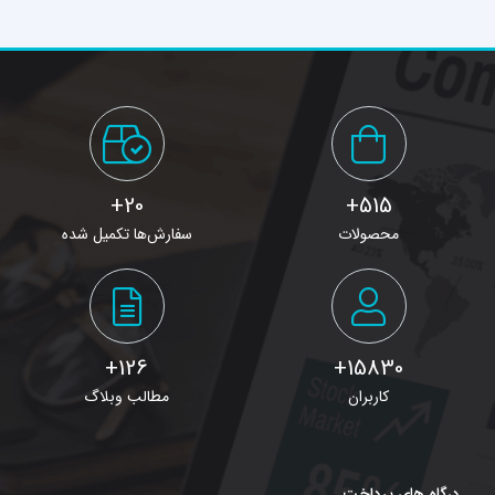
20+
515+
محصولات
سفارش‌ها تکمیل شده
126+
15830+
کاربران
مطالب وبلاگ
درگاه های پرداخت