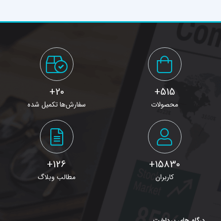
20+
515+
محصولات
سفارش‌ها تکمیل شده
126+
15830+
کاربران
مطالب وبلاگ
درگاه های پرداخت