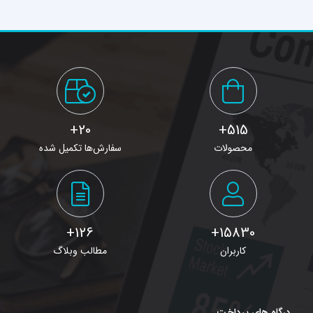
بعد از 10روز
20+
515+
محصولات
سفارش‌ها تکمیل شده
126+
15830+
کاربران
مطالب وبلاگ
درگاه های پرداخت