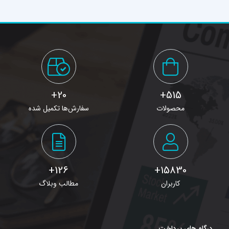
20+
515+
محصولات
سفارش‌ها تکمیل شده
126+
15830+
کاربران
مطالب وبلاگ
درگاه های پرداخت