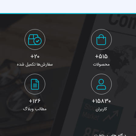
20+
515+
محصولات
سفارش‌ها تکمیل شده
126+
15830+
کاربران
مطالب وبلاگ
درگاه های پرداخت