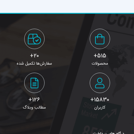
20+
515+
محصولات
سفارش‌ها تکمیل شده
126+
15830+
کاربران
مطالب وبلاگ
درگاه های پرداخت