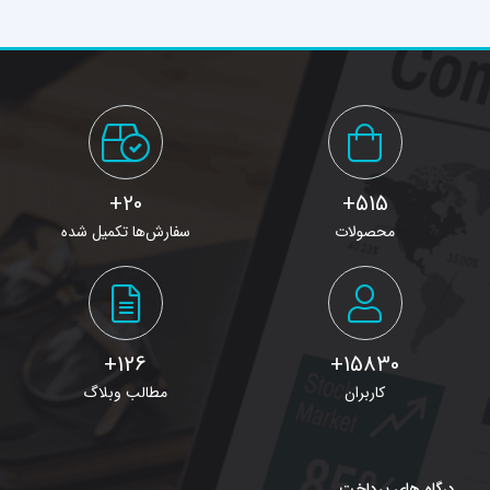
20+
515+
محصولات
سفارش‌ها تکمیل شده
126+
15830+
کاربران
مطالب وبلاگ
درگاه های پرداخت