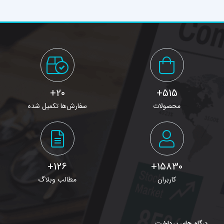
بعد از 10روز
20+
515+
محصولات
سفارش‌ها تکمیل شده
126+
15830+
کاربران
مطالب وبلاگ
درگاه های پرداخت