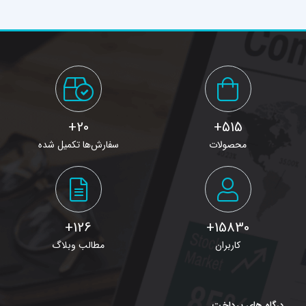
1396
اجرایی
20+
515+
محصولات
سفارش‌ها تکمیل شده
126+
15830+
کاربران
مطالب وبلاگ
درگاه های پرداخت