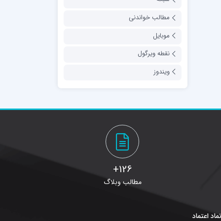
مطالب خواندنی
موبایل
نقطه ویرگول
ویندوز
126+
مطالب وبلاگ
ماد اعتماد