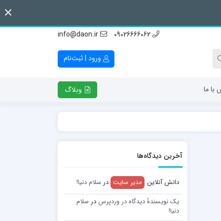
info@daon.ir
09026666062
ورود | ثبت‌نام
 با ما
وبلاگ
آخرین دیدگاه‌ها
دانش آنلاین
مدیر سایت
در
سلام دنیا!
یک نویسندهٔ دیدگاه در وردپرس
در
سلام
دنیا!