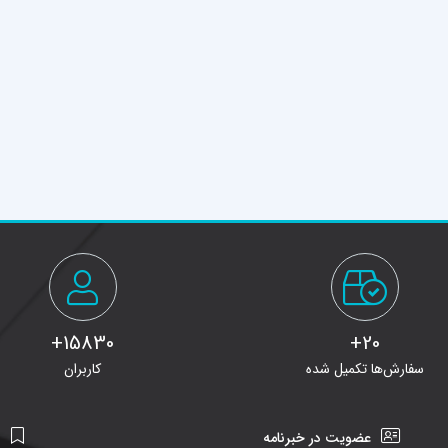
15830+
20+
سفارش‌ها تکمیل شده
کاربران
عضویت در خبرنامه
ن