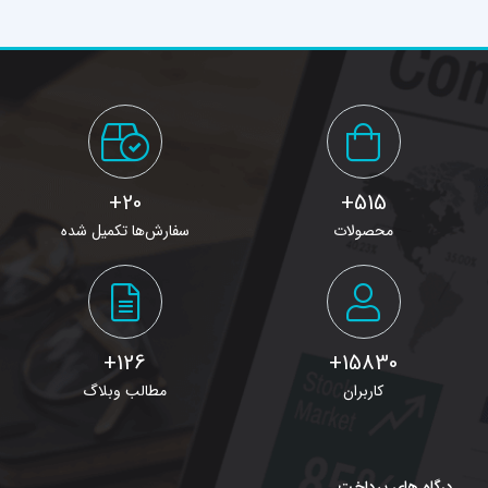
20+
515+
محصولات
سفارش‌ها تکمیل شده
126+
15830+
کاربران
مطالب وبلاگ
درگاه های پرداخت