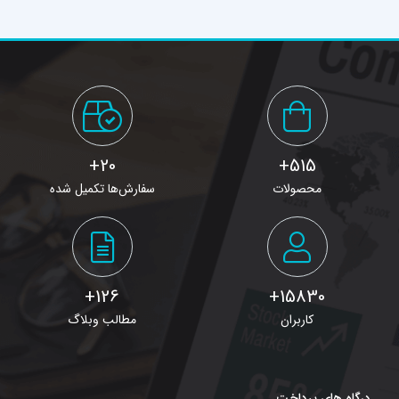
20+
515+
محصولات
سفارش‌ها تکمیل شده
126+
15830+
کاربران
مطالب وبلاگ
درگاه های پرداخت