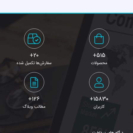
20+
515+
محصولات
سفارش‌ها تکمیل شده
126+
15830+
کاربران
مطالب وبلاگ
درگاه های پرداخت