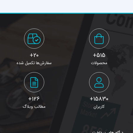
20+
515+
محصولات
سفارش‌ها تکمیل شده
126+
15830+
کاربران
مطالب وبلاگ
درگاه های پرداخت