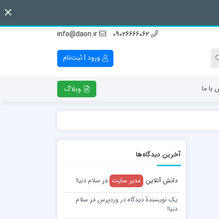
info@daon.ir
09026666062
ورود | ثبت‌نام
 با ما
وبلاگ
آخرین دیدگاه‌ها
دانش آنلاین
مدیر سایت
در
سلام دنیا!
یک نویسندهٔ دیدگاه در وردپرس
در
سلام
دنیا!