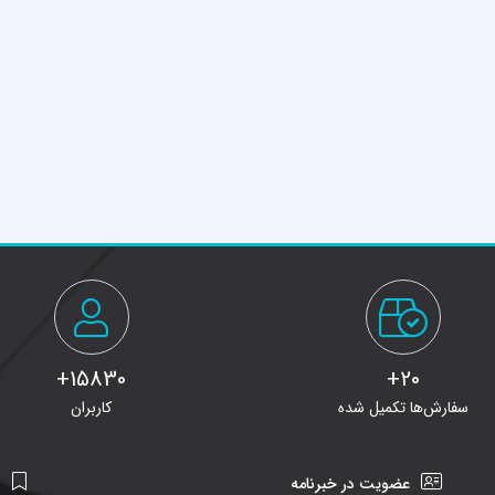
15830+
20+
سفارش‌ها تکمیل شده
کاربران
عضویت در خبرنامه
ن