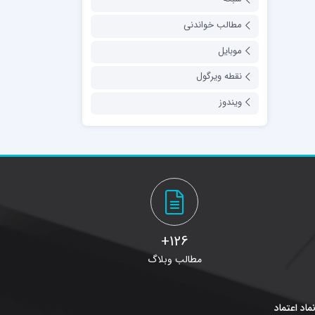
مطالب خواندنی
موبایل
نقطه ویرگول
ویندوز
126+
مطالب وبلاگ
ماد اعتماد