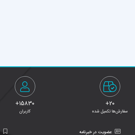
15830+
20+
سفارش‌ها تکمیل شده
کاربران
عضویت در خبرنامه
ن