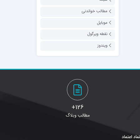
مطالب خواندنی
موبایل
نقطه ویرگول
ویندوز
126+
مطالب وبلاگ
ماد اعتماد