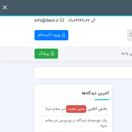
info@daon.ir
09026666062
ورود | ثبت‌نام
 با ما
وبلاگ
آخرین دیدگاه‌ها
دانش آنلاین
مدیر سایت
در
سلام دنیا!
یک نویسندهٔ دیدگاه در وردپرس
در
سلام
دنیا!