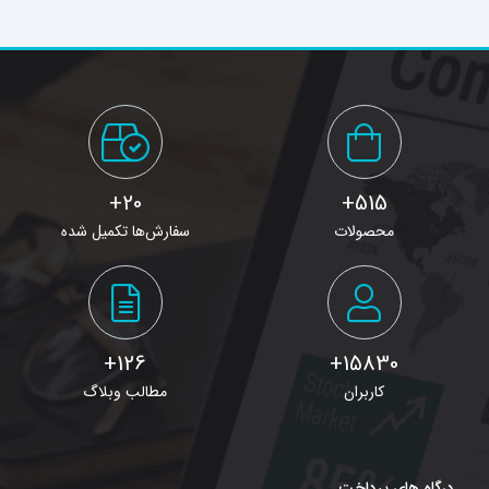
20+
515+
محصولات
سفارش‌ها تکمیل شده
126+
15830+
کاربران
مطالب وبلاگ
درگاه های پرداخت