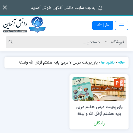
به وب سایت دانش آنلاین خوش آمدید
|
خانه
»
دانلود ها
»
پاورپوینت درس 7 عربی پایه هشتم أرْضُ اللّٰهِ واسِعَة
پاورپوینت درس هفتم عربی
پایه هشتم أرْضُ اللّٰهِ واسِعَة
رایگان