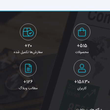
20+
515+
محصولات
سفارش‌ها تکمیل شده
126+
15830+
کاربران
مطالب وبلاگ
درگاه های پرداخت