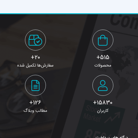
20+
515+
محصولات
سفارش‌ها تکمیل شده
126+
15830+
کاربران
مطالب وبلاگ
درگاه های پرداخت