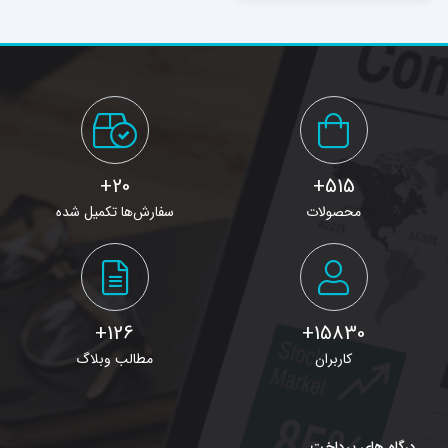
20+
515+
محصولات
سفارش‌ها تکمیل شده
126+
15830+
کاربران
مطالب وبلاگ
درگاه های پرداخت