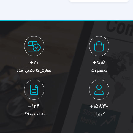
20+
515+
محصولات
سفارش‌ها تکمیل شده
126+
15830+
کاربران
مطالب وبلاگ